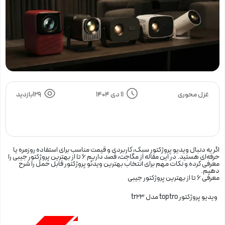
غزل محوری
11 دی 1404
129بازدید
اگر به دنبال
ویدیو پروژکتور
سبک، کاربردی و قیمت مناسب برای استفاده روزمره یا
حرفه‌ای هستید. در این مقاله از
مگاجت
، قصد داریم 6 تا از بهترین پروژکتور جیبی را
معرفی کرده و نکات مهم برای انتخاب
بهترین ویدئو پروژکتور قابل حمل
را شرح
دهیم.
معرفی 6 تا از بهترین پروژکتور جیبی
ویدیو پروژکتور toptro مدل tr23