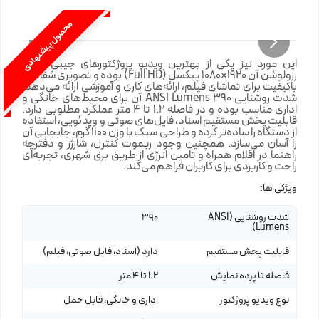
محصول پیشنهادی
این مورد نیز یکی از بهترین ویدیو پروژکتورهای جیبی است،
رزولوشن آن 1920×1080 پیکسل (Full HD) بوده و تصویری شفاف و
باکیفیت برای تماشای فیلم، ارائه‌های کاری و آموزشی ارائه می‌دهد.
شدت روشنایی 390 ANSI Lumens آن برای محیط‌های خانگی و
اداری مناسب بوده و در فاصله 1.2 تا 4 متر عملکرد مطلوبی دارد.
قابلیت پخش مستقیم اسناد، فایل‌های صوتی و ویدئویی، استفاده
از دستگاه را ساده‌تر کرده و طراحی سبک با وزن 1100 گرم، جابجایی آن
را آسان می‌سازد. همچنین وجود ریموت کنترل، شارژر و دفترچه
راهنما در اقلام همراه و تامین انرژی از طریق برق شهری، تجربه‌ای
راحت و کاربردی برای کاربران فراهم می‌کند.
ویژگی ها:
شدت روشنایی (ANSI
390
Lumens)
قابلیت پخش مستقیم
دارد (اسناد، فایل صوتی، فیلم)
فاصله تا پرده نمایش
1.2 تا 4 متر
نوع ویدیو پروژکتور
اداری و خانگی، قابل حمل