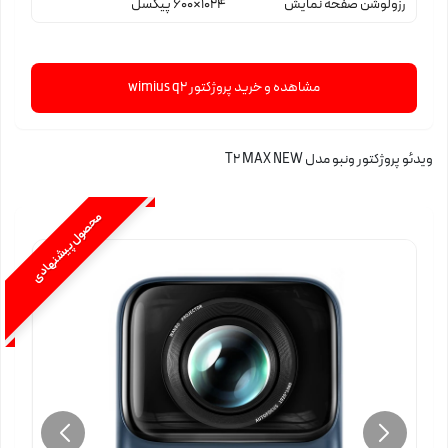
رزولوشن صفحه نمایش
1024×600 پیکسل
مشاهده و خرید پروژکتور wimius q2
ویدئو پروژکتور ونبو مدل T2 MAX NEW
محصول پیشنهادی