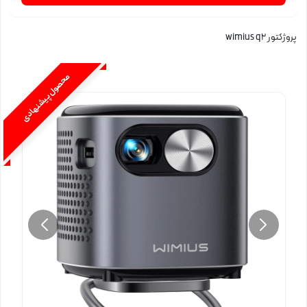
پروژکتور wimius q2
محصول پیشنهادی