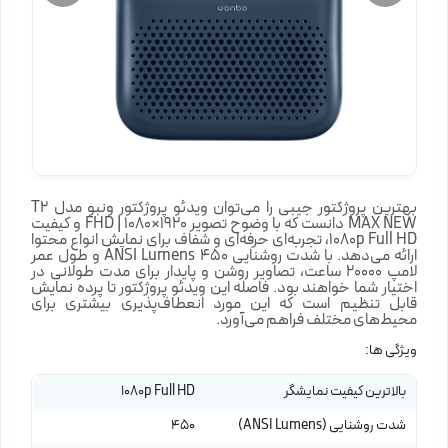
بهترین پروژکتور جیبی را می‌توان ویدئو پروژکتور ونبو مدل T2
MAX NEW دانست که با وضوح تصویر 1920×1080 | FHD و کیفیت
1080p Full HD، تجربه‌ای حرفه‌ای و شفاف برای نمایش انواع محتوا
ارائه می‌دهد. با شدت روشنایی 450 ANSI Lumens و طول عمر
لامپ 20000 ساعت، تصاویر روشن و پایدار برای مدت طولانی در
اختیار شما خواهند بود. فاصله این ویدئو پروژکتور تا پرده نمایش
قابل تنظیم است که این مورد انعطاف‌پذیری بیشتری برای
محیط‌های مختلف فراهم می‌آورد.
ویژگی ها:
بالاترین کیفیت نمایشگر
1080p Full HD
شدت روشنایی (ANSI Lumens)
450