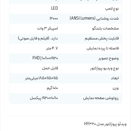
نوع لامپ
LED
شدت روشنایی (ANSI Lumens)
12000
مشخصات بلندگو
اسپیکر 3 وات
قابلیت پخش مستقیم
دارد. (فیلم و فایل صوتی)
فاصله تا پرده نمایش
4.7 متر
وضوح تصویر
1920×1080 | FHD
نوع ویدیو پروژکتور
قابل حمل
ابعاد
115×115×185 میلی‌متر
وزن
1010 گرم
رزولوشن صفحه نمایش
1080×1920 پیکسل
ویدئو پروژکتور مدل HY320