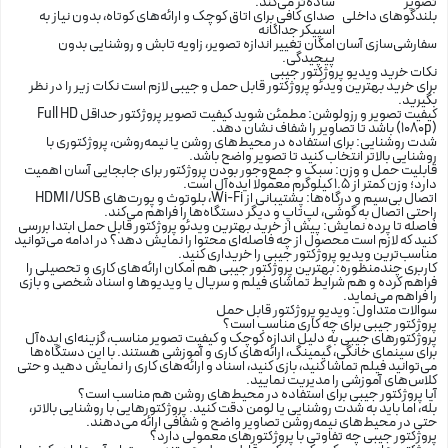
تصویر
ساده‌تر می‌کند.
بلندگوهای داخلی
صدای کافی برای اتاق کوچک و ارائه‌های کوتاه، بدون نیاز به
اسپیکر جداگانه
سفارشی‌سازی آسان
امکان تغییر اندازه تصویر، زاویه تابش و روشنایی بدون
پیچیدگی.
نکات خرید ویدیو پروژکتور جیبی
برای خرید بهترین ویدئو پروژکتور قابل حمل و جیبی لازم است نکات زیر را در نظر
بگیرید.
کیفیت تصویر و رزولوشن:
مطمئن شوید کیفیت تصویر پروژکتور حداقل Full HD
(1080p) باشد تا تصاویر را شفاف نشان دهد.
شدت روشنایی:
برای استفاده در محیط‌های روشن یا نیمه‌روشن، پروژکتوری با
روشنایی بالاتر انتخاب کنید تا تصویر واضح باشد.
قابلیت حمل و وزن:
سبک و جمع‌وجور بودن پروژکتور برای جابجایی آسان اهمیت
دارد؛ وزن کمتر از 1.5 کیلوگرم معمولا ایده‌آل است.
اتصال بی‌سیم و درگاه‌ها:
پشتیبانی از Wi-Fi، بلوتوث و پورت‌های HDMI/USB
راحتی اتصال به گوشی، لپ‌تاپ و دیگر دستگاه‌ها را فراهم می‌کند.
فاصله تا پرده نمایش:
پیش از خرید بهترین ویدئو پروژکتور قابل حمل ابتدا بررسی
کنید که لازم است محصول از چه فاصله‌ای محتوا را نمایش دهد؟ در ادامه می‌توانید
مناسب‌ترین ویدیو پروژکتور جیبی را خریداری کنید.
کاربری چندمنظوره:
بهترین پروژکتور جیبی هم امکان ارائه‌های کاری و تحصیلی را
فراهم کرده و هم شرایط تماشای فیلم و سریال یا ویدیوها و اسناد شخصی و بازی
را فراهم می‌نماید.
سوالات متداول: ویدیو پروژکتور قابل حمل
پروژکتور جیبی برای چه کاری مناسب است؟
پروژکتورهای جیبی به دلیل اندازه کوچک و کیفیت تصویر مناسب، گزینه‌ای ایده‌آل
برای سینمای خانگی، گیمینگ، ارائه‌های کاری و آموزشی هستند. با این دستگاه‌ها
می‌توانید فیلم تماشا کنید، بازی کنید، اسناد و ارائه‌های کاری را نمایش دهید و حتی
کلاس‌های آموزشی را مدیریت نمایید.
آیا پروژکتور جیبی برای استفاده در محیط‌های روشن هم مناسب است؟
بله، اما باید به شدت روشنایی یا لومن دقت کنید. پروژکتورهایی با روشنایی بالاتر،
حتی در محیط‌های نیمه‌روشن تصاویر واضح و شفافی ارائه می‌دهند.
پروژکتور جیبی چه تفاوتی با پروژکتورهای معمولی دارد؟