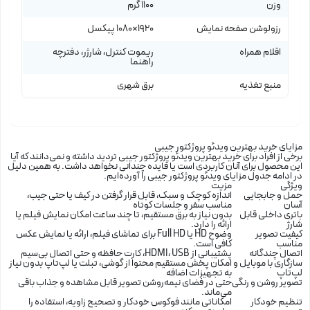
وزن
1100 گرم
رزولوشن صفحه نمایش
1920×1080 پیکسل
اقلام همراه
ریموت کنترل، شارژر، دفترچه
راهنما
منبع تغذیه
برق شهری
مزایای خرید بهترین ویدئو پروژکتور جیبی
برخی از افراد برای خرید
بهترین ویدئو پروژکتور جیبی
تردید داشته و نمی‌دانند که آیا
این محصول برای آنان کاربردی است یا فایده چندانی نخواهد داشت. به همین دلیل
در ادامه جدول مزایای
ویدئو پروژکتور جیبی
را آورده‌ایم.
ویژگی
مزیت
حمل و جابجایی
اندازه کوچک و سبک، قابل قرار گرفتن در کیف یا حتی جیب،
آسان
مناسب سفر و جلسات کوتاه
باتری داخلی قابل
بدون نیاز به برق مستقیم، تا چند ساعت امکان نمایش فیلم یا
شارژ
ارائه را دارد.
کیفیت تصویر
وضوح HD یا Full HD برای تماشای فیلم، ارائه یا نمایش عکس
مناسب
کافی است.
اتصال چندگانه
پشتیبانی از HDMI
USB، کارت حافظه و حتی اتصال بی‌سیم
،
سازگاری با موبایل و
امکان پخش مستقیم محتوا از گوشی، تبلت یا لپ‌تاپ بدون نیاز
لپ‌تاپ
به تجهیزات اضافه
تصویر روشن و رنگی
حتی در فضای نیمه‌روشن تصویر قابل مشاهده و جذاب باقی
می‌ماند.
تنظیم خودکار
امکاناتی مانند فوکوس خودکار و تصحیح زاویه، استفاده را