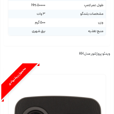
طول عمر لامپ
50000 Hrs
مشخصات بلندگو
3 وات
وزن
500 گرم
منبع تغذیه
برق شهری
ویدئو پروژکتور مدل KH
محصول پیشنهادی