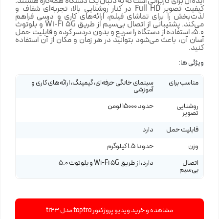
ایده‌آل برای کاربرانی است که به دنبال یک دستگاه همه‌کاره هستند.
کیفیت تصویر Full HD در کنار روشنایی بالا، تجربه‌ای شفاف و
لذت‌بخش را برای تماشای فیلم، ارائه‌های کاری و درسی فراهم
می‌کند. پشتیبانی از اتصال بی‌سیم از طریق Wi-Fi 5G و بلوتوث
5.0، استفاده از دستگاه را سریع و بدون دردسر کرده و قابلیت حمل
آسان آن، باعث می‌شود بتوانید در هر زمان و مکان از آن استفاده
کنید.
ویژگی ها:
مناسب برای
سینمای خانگی حرفه‌ای، گیمینگ، ارائه‌های کاری و
آموزشی
روشنایی
حدود 15000 لومن
تصویر
قابلیت حمل
دارد
وزن
حدودا 1.5 کیلوگرم
اتصال
دارد، از طریق Wi-Fi 5G و بلوتوث 5.0
بی‌سیم
مشاهده و خرید ویدیو پروژکتور toptro مدل tr23