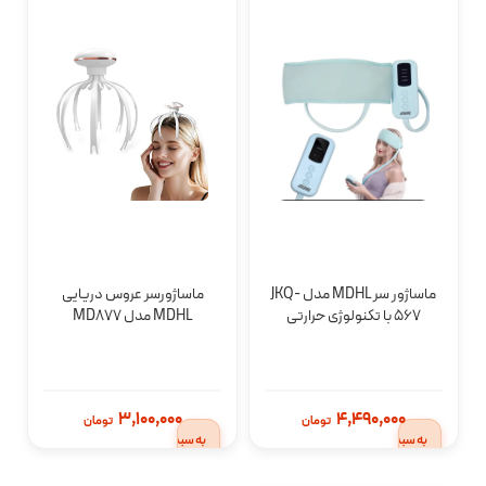
ماساژور سر MDHL مدل JKQ-
ماساژورسر عروس دریایی
567 با تکنولوژی حرارتی
MDHL مدل MD877
افزودن
افزودن
3,100,000
4,490,000
تومان
تومان
به سبد
به سبد
خرید
خرید