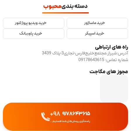
دسته بندی
محبوب
خرید ماساژور
خرید ویدیو پروژکتور
خرید اسپیکر
خرید پاوربانک
راه های ارتباطی
آدرس:
شیراز،مجتمع‌خلیج‌فارس-تجاری3-پلاک 3439
شماره تماس:
09178643615
مجوز های مگاجت
98+
9178643615
پاسخگوی پرسش‌های شما هستیم...