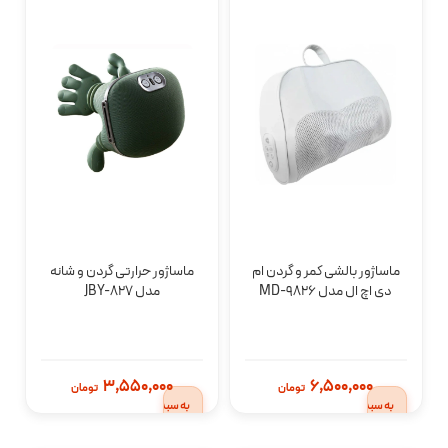
ماساژور بالشی کمر و گردن ام
ماساژور حرارتی گردن و شانه
دی اچ ال مدل MD-9826
مدل JBY-827
افزودن
افزودن
3,550,000
6,500,000
تومان
تومان
به سبد
به سبد
خرید
خرید