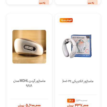
به سبد
به سبد
خرید
خرید
فروش ویژه!
ماساژور گردن MDHL مدل
ماساژور الکتریکی J001-2c
9818
530,000
٪ 18
5,600,000
437,000
تومان
تومان