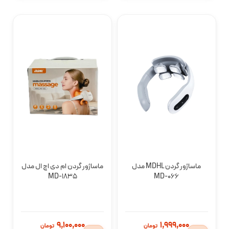
خرید
خرید
ماساژور گردن MDHL مدل
ماساژور گردن ام دی اچ ال مدل
MD-1835
MD-066
افزودن
افزودن
9,100,000
1,999,000
تومان
تومان