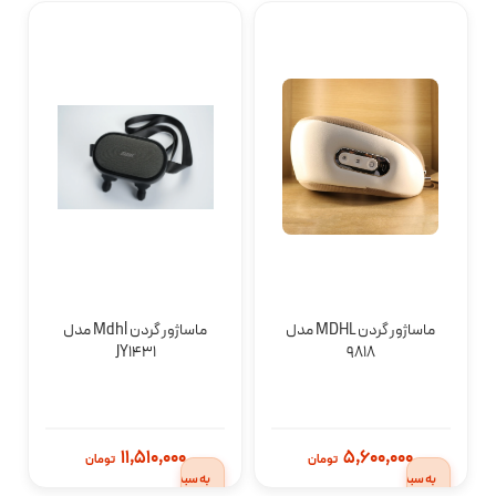
ماساژور گردن MDHL مدل
ماساژور گردن Mdhl مدل
JY1431
9818
افزودن
افزودن
11,510,000
5,600,000
تومان
تومان
به سبد
به سبد