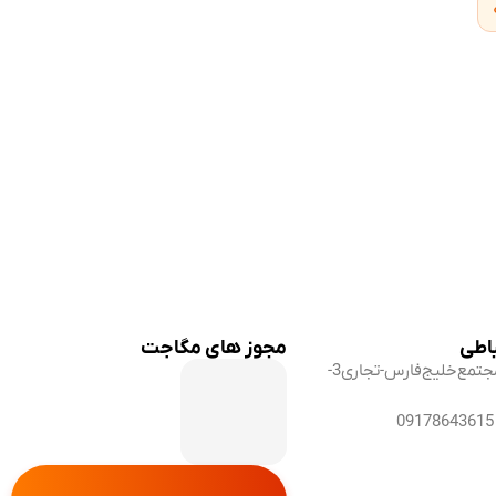
باطی
مجوز های مگاجت
شیراز،مجتمع‌خلیج‌فارس-تجاری3-
09178643615