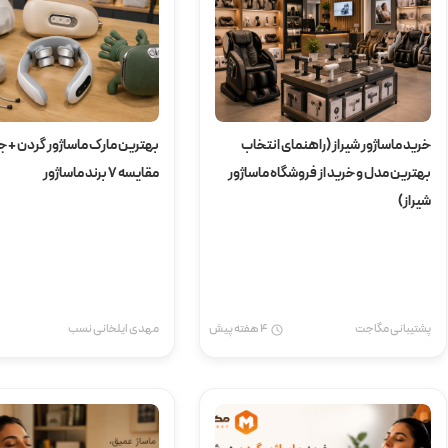
خرید ماساژور شیراز (راهنمای انتخاب
بهترین مارک ماساژور گردن + 
بهترین مدل و خرید از فروشگاه ماساژور
مقایسه 7 برند ماساژور
شیراز)
پشتیبانی مگاجت
4 هفته پیش
مهدی ایلخانی نسب