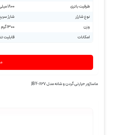
ظرفیت باتری
1800 میلی‌آمپرساعت
نوع شارژر
شارژ سریع pe-C
وزن
1300 گرم
امکانات
قابلیت ت
مش
ماساژور حرارتی گردن و شانه مدل JBY-827