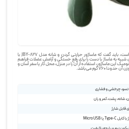
در جواب این پرسش که بهترین ماساژور گردن کدام است، باید گفت که ماساژور حرارتی گردن و شانه مدل JBY-827 با
ی شبیه به ماساژ با دست را برای رفع خستگی و آرامش عضلات فراهم
ومیک این ماساژور، استفاده از آن را در منزل، محل کار یا سفر آسان و
76 گرم می‌باشد.
تسو، چرخشی و فشاری
، شانه، پشت، کمر و ران
ی قابل شارژ
بل Type-C یا Micro USB
کون نرم و پارچه باکیفیت