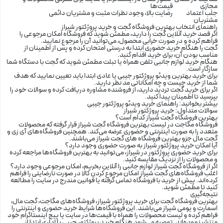
مجازی
قیمت‌ها
جلب اعتماد
رضایت بالا، وجود نظرات مثبت و مشتریان دائمی
مشتریان
راهنمای انتخاب بهترین فروشگاه گجت و خرید پروژکتور شیراز
اگر قصد
خرید آنلاین گجت
را دارید، مطمئن شوید که فروشگاه امکان مرجوعی را
فراهم کرده و در صورت خرابی محصول، می‌توانید آن را مرجوع نمایید.
گجت را هنگام خرید حضوری ابتدا به درستی امتحان کرده و پس از اطمینان از
مناسب بودن آن، برای خرید اقدام کنید.
هنگام خرید لوازم جانبی تلفن همراه یا تبلت مطمئن شوید که گجت با دستگاه شما
سازگار است.
برای خرید بهترین ويدئو پروژکتور جیبی یا عادی ابتدا باید تعیین نمایید که هدف
شما از خرید چیست و چه امکاناتی مد نظر دارید.
اگر برای خرید گجت تردید دارید، از فروشنده مشاوره دریافت کرده و سوالات خود را
بپرسید تا اطمینان پیدا کنید.
بیشتر بخوانید:
راهنمای خرید ویدئو پروژکتور جیبی
سوالات متداول: خرید پروژکتور شیراز
بهترین فروشگاه گجت شیراز کدام است؟
فروشگاه مگاجت در لیست بهترین فروشگاه گجت شیراز قرار گرفته که محصولات
متعدد را به صورت اینترنتی و حضوری عرضه می‌کند. همچنین فروشگاه‌های آی زی و
گجت مال جزو بهترین فروشگاه های گجت شیراز می‌باشند.
آیا امکان خرید پروژکتور شیراز به صورت حضوری وجود دارد؟
برای خرید حضوری پروژکتور در شیراز، می‌توانید به بهترین فروشگاه‌ها مراجعه کرده
و محصولات را از نزدیک مقایسه کنید.
اگر از فروشگاه گجت شیراز لوازم جانبی را آنلاین بخریم، امکان مرجوعی وجود دارد؟
اغلب فروشگاه‌های گجت شیراز امکان مرجوع کردن کالا در صورت نارضایتی را فراهم
کرده‌اند. پیش از خرید با فروشگاه تماس گرفته یا قوانین مندرج در سایت را مطالعه
کنید تا مطمئن شوید.
نتیجه‌گیری
بهترین فروشگاه گجت برای
خرید پروژکتور
شیراز، فروشگاه‌های مگاجت، گجت مال،
اسمارت و یومی شیراز می‌باشند. این فروشگاه‌ها شرایط خرید حضوری و اینترنتی را
فراهم کرده و لیست محصولات را همراه با قیمت‌ها در سایت یا پیج اینستاگرام خود
منتشر نموده‌اند. توصیه می‌شود هنگام خرید پروژکتور جیبی یا اداری ابتدا از