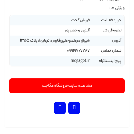
ویژگی ها:
حوزه فعالیت
فروش گجت
نحوه فروش
آنلاین و حضوری
آدرس
شیراز، مجتمع‌خلیج‌فارس، تجاری1، پلاک 1355
شماره تماس
09919707787
پیج اینستاگرام
megaget.ir
مشاهده سایت فروشگاه مگاجت