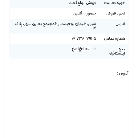
حوزه فعالیت
فروش انواع گجت
نحوه فروش
حضوری، آنلاین
آدرس
شیراز، خیابان توحید، فاز 2 مجتمع تجاری شهر، پلاک
17
شماره تماس
09173827925
پیج
gadgetmall.ir
اینستاگرام
آدرس :