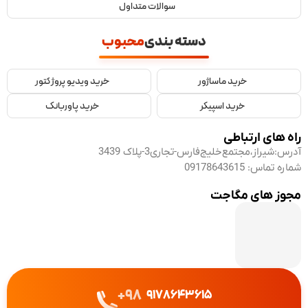
سوالات متداول
دسته بندی
محبوب
خرید ماساژور
خرید ویدیو پروژکتور
خرید اسپیکر
خرید پاوربانک
راه های ارتباطی
آدرس:
شیراز،مجتمع‌خلیج‌فارس-تجاری3-پلاک 3439
شماره تماس:
09178643615
مجوز های مگاجت
98+
9178643615