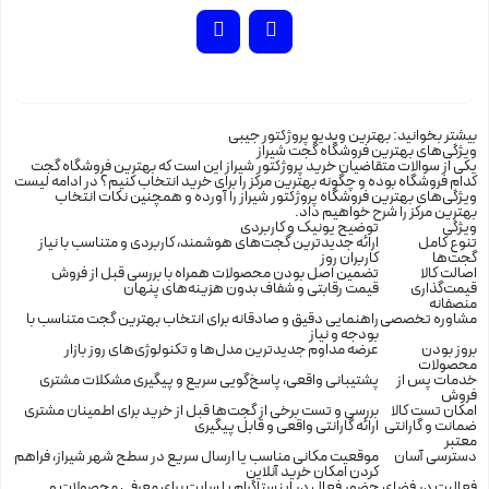
بیشتر بخوانید:
بهترین ویدیو پروژکتور جیبی
ویژگی‌های بهترین فروشگاه گجت شیراز
یکی از سوالات متقاضیان خرید پروژکتور شیراز این است که بهترین فروشگاه گجت
کدام فروشگاه بوده و چگونه بهترین مرکز را برای خرید انتخاب کنیم؟ در ادامه لیست
ویژگی‌های بهترین فروشگاه پروژکتور شیراز را آورده و همچنین نکات انتخاب
بهترین مرکز را شرح خواهیم داد.
ویژگی
توضیح یونیک و کاربردی
تنوع کامل
ارائه جدیدترین گجت‌های هوشمند، کاربردی و متناسب با نیاز
گجت‌ها
کاربران روز
اصالت کالا
تضمین اصل بودن محصولات همراه با بررسی قبل از فروش
قیمت‌گذاری
قیمت رقابتی و شفاف بدون هزینه‌های پنهان
منصفانه
مشاوره تخصصی
راهنمایی دقیق و صادقانه برای انتخاب بهترین گجت متناسب با
بودجه و نیاز
بروز بودن
عرضه مداوم جدیدترین مدل‌ها و تکنولوژی‌های روز بازار
محصولات
خدمات پس از
پشتیبانی واقعی، پاسخ‌گویی سریع و پیگیری مشکلات مشتری
فروش
امکان تست کالا
بررسی و تست برخی از گجت‌ها قبل از خرید برای اطمینان مشتری
ضمانت و گارانتی
ارائه گارانتی واقعی و قابل پیگیری
معتبر
دسترسی آسان
موقعیت مکانی مناسب یا ارسال سریع در سطح شهر شیراز، فراهم
کردن امکان خرید آنلاین
فعالیت در فضای
حضور فعال در اینستاگرام یا سایت برای معرفی محصولات و