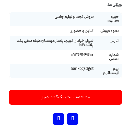
ویژگی ها:
حوزه
فروش گجت و لوازم جانبی
فعالیت
نحوه فروش
آنلاین و حضوری
آدرس
شیراز، خیابان انوری، پاساژ مهستان طبقه منفی یک،
پلاک B20
شماره
09369241600
تماس
پیج
bankegadget
اینستاگرام
مشاهده سایت بانک گجت شیراز