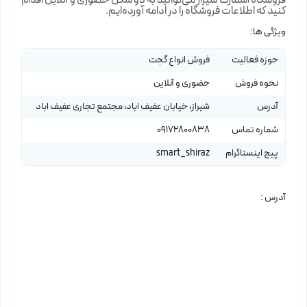
فروشگاه اسمارت شیراز می‌توانید به دو شکل حضوری و آنلاین اقدام
کنید که اطلاعات فروشگاه را در ادامه آورده‌ایم.
ویژگی ها:
حوزه فعالیت
فروش انواع گجت
نحوه فروش
حضوری و آنلاین
آدرس
شیراز، خیابان عفیف اباد، مجتمع تجاری عفیف اباد
شماره تماس
09172800838
پیج اینستاگرام
smart_shiraz
آدرس :