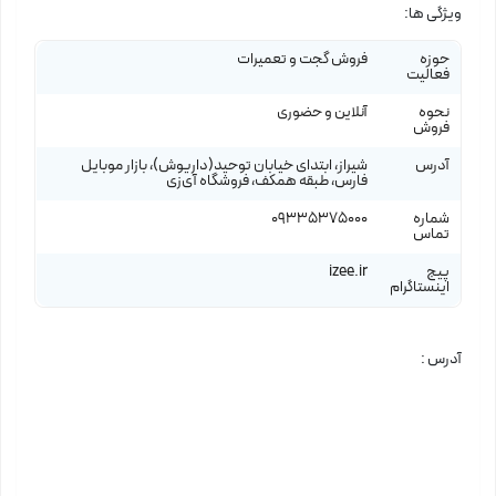
ویژگی ها:
حوزه
فروش گجت و تعمیرات
فعالیت
نحوه
آنلاین و حضوری
فروش
آدرس
شیراز، ابتدای خیابان توحید(داریوش)، بازار موبایل
فارس، طبقه همکف، فروشگاه آی‌زی
شماره
09335375000
تماس
پیج
izee.ir
اینستاگرام
آدرس :