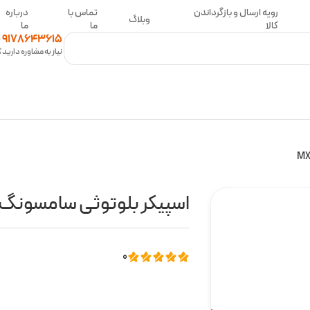
رویه ارسال و بازگرداندن
تماس با
درباره
وبلاگ
کالا
ما
ما
0
9178643615
نیاز به مشاوره دارید؟
اسپیکر بلوتوثی سامسونگ مدل 0
0