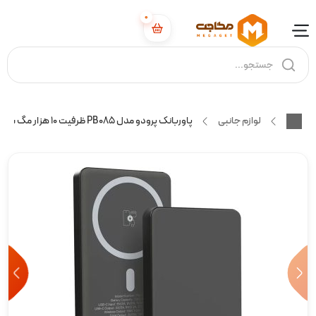
0
لوازم جانبی
پاوربانک پرودو مدل PB085 ظرفیت ۱۰ هزار مگ سیف