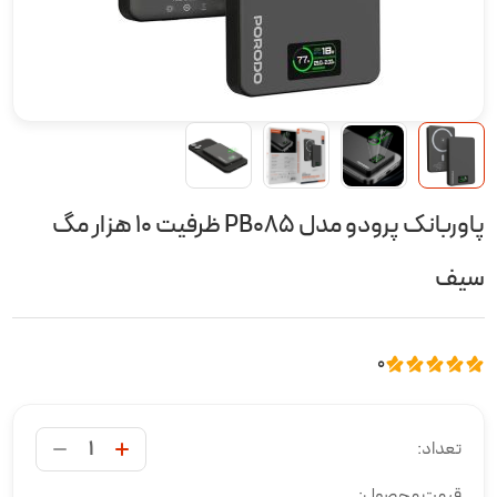
پاوربانک پرودو مدل PB085 ظرفیت ۱۰ هزار مگ
سیف
0
تعداد:
قیمت محصول: