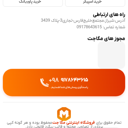
خرید اسپیکر
خرید پاوربانک
راه های ارتباطی
آدرس:
شیراز،مجتمع‌خلیج‌فارس-تجاری3-پلاک 3439
شماره تماس:
09178643615
مجوز های مگاجت
98+
9178643615
پاسخگوی پرسش‌های شما هستیم...
تمام حقوق برای
فروشگاه اینترنتی مگا جت
محفوظ بوده و هر گونه کپی
برداری از تصاویر، محتوا و قالب پیگرد قانونی دارد.