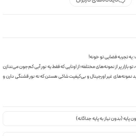
 یه تجربه فضایی تو خونه!
زار پر از نمونه‌های مختلفه؛ از اونایی که فقط یه نور آبی کم‌جون می‌ندازن
ید نمونه‌های غیر اورجینال و بی‌کیفیت شاکی هستن که نه نور قشنگی دارن و
ی‌خوایم در موردش صحبت کنیم، فرق داره!
ینه که یه تیکه از آسمون شب رو با همه اون رنگ‌های جادویی شفق قطبی،
بینی؛ این چراغ خواب واقعاً می‌تونه حال و هوای اتاقت رو عوض کنه و یه فضای
ه.
ن پایه (بدون نیاز به پایه جداگانه)
: جزئیات مهمی که باید بدونی