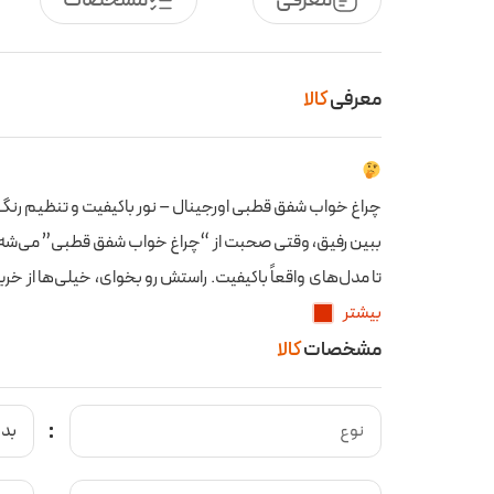
معرفی
کالا
چراغ خواب شفق قطبی اورجینال – نور باکیفیت و تنظیم رنگ:
ببین رفیق، وقتی صحبت از “چراغ خواب شفق قطبی” می‌شه، تو با
تا مدل‌های واقعاً باکیفیت. راستش رو بخوای، خیلی‌ها از خر
بیشتر
نه حس واقعی شفق قطبی رو می‌دن. اما این مدلی که الان م
مشخصات
کالا
خیالت راحت، اینجا با یه محصول اورجینال طرفی که هدفش ا
بیاره تو اتاق خودت. نگران نباش که یه نور بی‌روح و تکراری ب
آرامش‌بخش و رویایی بسازه که هر کسی رو محو خودش می‌کن
نوع
بدو
چراغ خواب شفق قطبی اورجینال – نور باکیفیت و تنظیم رنگ