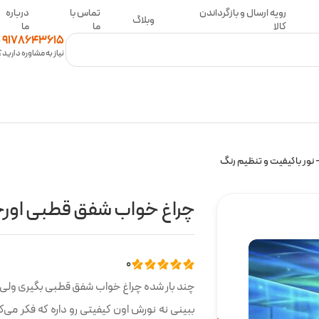
رویه ارسال و بازگرداندن
تماس با
درباره
وبلاگ
کالا
ما
ما
0
9178643615
نیاز به مشاوره دارید؟
نور باکیفیت و تنظیم رنگ
چراغ خواب شفق قطبی اورجی
0
چند بار شده چراغ خواب شفق قطبی بگیری ول
ببینی نه نورش اون کیفیتی رو داره که فکر می‌ک