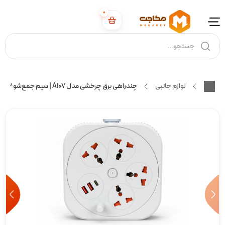
0
لوازم جانبی
چندراهی برق چرخشی مدل A107 | سیم جمع‌شو 2 متری | 2500 وات | 4 پریز یونیورسال + 2 USB فست + تایپ‌سی |