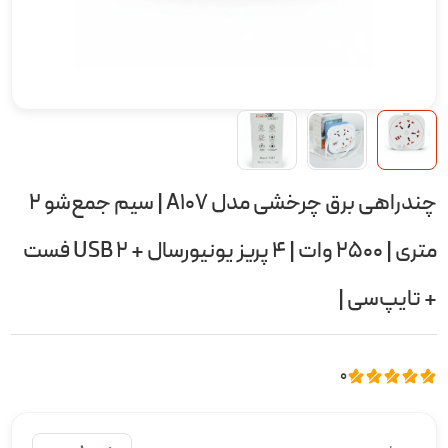
چندراهی برق چرخشی مدل A107 | سیم جمع‌شو 2
متری | 2500 وات | 4 پریز یونیورسال + 2 USB فست
+ تایپ‌سی |
0