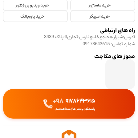
خرید ماساژور
خرید ویدیو پروژکتور
خرید اسپیکر
خرید پاوربانک
راه های ارتباطی
آدرس:
شیراز،مجتمع‌خلیج‌فارس-تجاری3-پلاک 3439
شماره تماس:
09178643615
مجوز های مگاجت
98+
9178643615
پاسخگوی پرسش‌های شما هستیم...